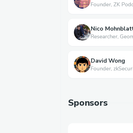
Founder,
ZK Podc
Nico Mohnblat
Researcher,
Geom
David Wong
Founder,
zkSecur
Sponsors