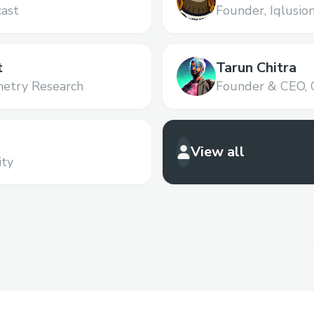
ast
Founder,
Iqlusio
t
Tarun Chitra
etry Research
Founder & CEO,
View all
ity