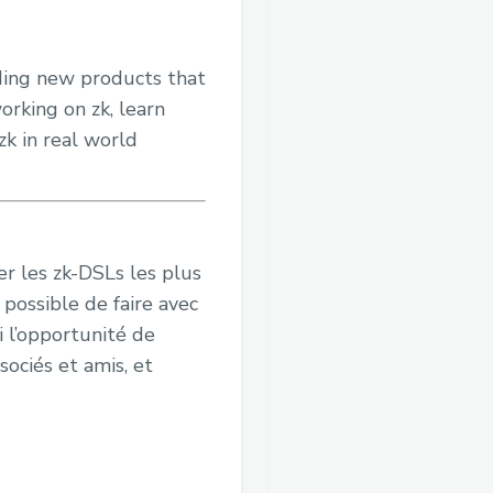
lding new products that
rking on zk, learn
zk in real world
er les zk-DSLs les plus
 possible de faire avec
i l’opportunité de
sociés et amis, et