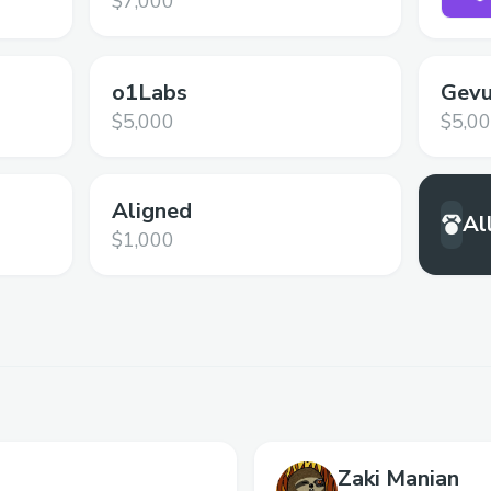
$7,000
o1Labs
Gevu
$5,000
$5,0
Aligned
Al
$1,000
Zaki Manian