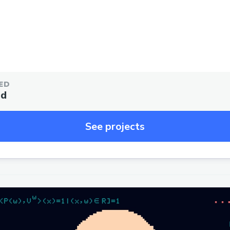
ED
ed
See projects