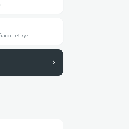
n
Gauntlet.xyz