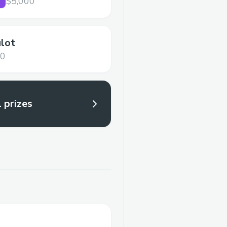
$5,000
lot
00
l prizes